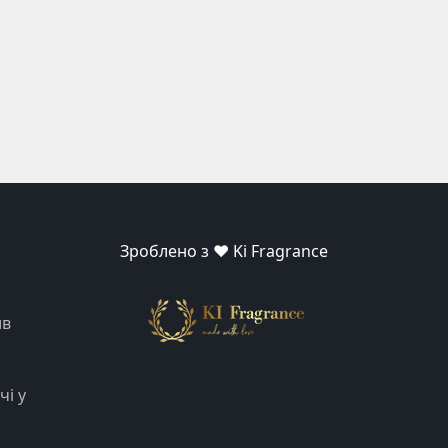
Зроблено з ❤️ Ki Fragrance
ив
чі у