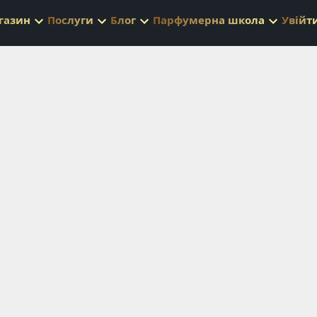
газин
Послуги
Блог
Парфумерна школа
Увійт