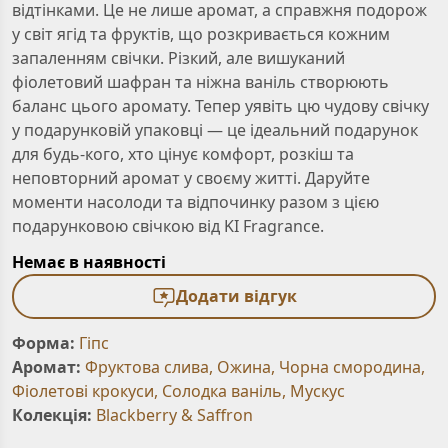
відтінками. Це не лише аромат, а справжня подорож
у світ ягід та фруктів, що розкривається кожним
запаленням свічки. Різкий, але вишуканий
фіолетовий шафран та ніжна ваніль створюють
баланс цього аромату. Тепер уявіть цю чудову свічку
у подарунковій упаковці — це ідеальний подарунок
для будь-кого, хто цінує комфорт, розкіш та
неповторний аромат у своєму житті. Даруйте
моменти насолоди та відпочинку разом з цією
подарунковою свічкою від KI Fragrance.
Немає в наявності
Додати відгук
Форма:
Гіпс
Аромат:
Фруктова слива
,
Ожина
,
Чорна смородина
,
Фіолетові крокуси
,
Солодка ваніль
,
Мускус
Колекція:
Blackberry & Saffron