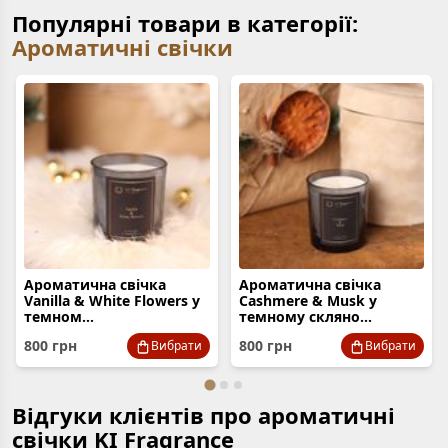
Популярні товари в категорії:
Ароматичні свічки
Ароматична свічка
Ароматична свічка
Vanilla & White Flowers у
Cashmere & Musk у
темном...
темному скляно...
800
грн
800
грн
Вибрати
Вибрати
Відгуки клієнтів про ароматичні
свічки KI Fragrance