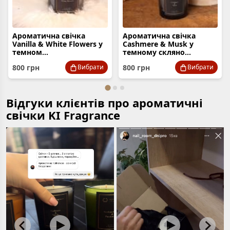
Ароматична свічка
Ароматична свічка
Vanilla & White Flowers у
Cashmere & Musk у
темном...
темному скляно...
800
грн
800
грн
Вибрати
Вибрати
Відгуки клієнтів про ароматичні
свічки KI Fragrance