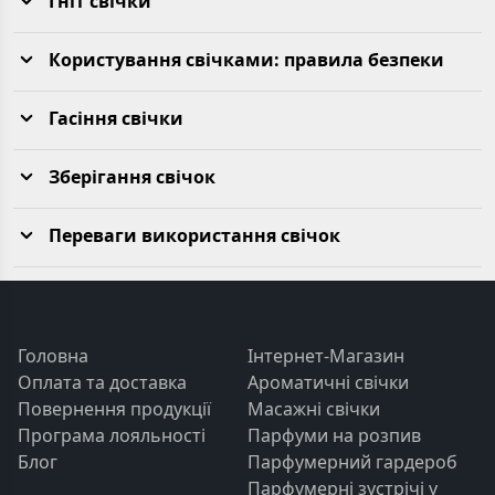
Гніт свічки
Користування свічками: правила безпеки
Гасіння свічки
Зберігання свічок
Переваги використання свічок
Головна
Інтернет-Магазин
Оплата та доставка
Ароматичні свічки
Повернення продукції
Масажні свічки
Програма лояльності
Парфуми на розпив
Блог
Парфумерний гардероб
Парфумерні зустрічі у