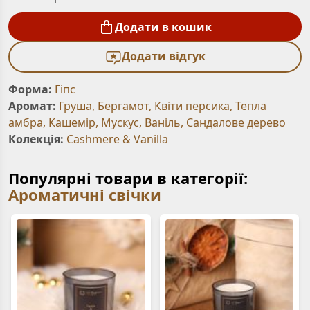
Додати в кошик
Додати відгук
Форма:
Гіпс
Аромат:
Груша
,
Бергамот
,
Квіти персика
,
Тепла
амбра
,
Кашемір
,
Мускус
,
Ваніль
,
Сандалове дерево
Колекція:
Cashmere & Vanilla
Популярні товари в категорії:
Ароматичні свічки