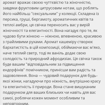
аромат вражає своєю чуттєвістю та жіночністю,
завдяки фруктовим цитрусовим нотам, що роблять
його найбільш "сексуальним" у колекції. Складена із
персика, груші, бергамоту, ароматичних квітів та
теплої амбри, ця свічка переносить вас у вирій
жіночності та елегантності. Вона нагадує про те, як
чудово бути жінкою — ніжною, впевненою, красивою
з грайливими рухами. Аромат кашеміру створює
бархатистість в цій композиції, обіймаючи вас м'яко,
наче теплий светр, тоді як ваніль додає свою
солодкість та природний афродизіак. Ця свічка також
буде вашим "відповідальним за підвищення
ендорфінів" помічником, принісши вам радість та
задоволення. Вона — чудовий подарунок для будь-
якої жінки, нагадуючи про ніжність, внутрішню красу
та елегантність її природи. Вона стане вишуканим
подарунком для ваших близьких чи навіть для вас
самої, роблячи кожен момент особливим та
неповторним.