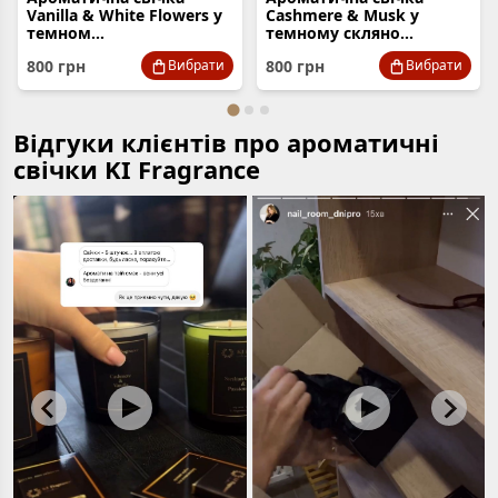
Vanilla & White Flowers у
Cashmere & Musk у
темном...
темному скляно...
800
грн
800
грн
Вибрати
Вибрати
Відгуки клієнтів про ароматичні
свічки KI Fragrance