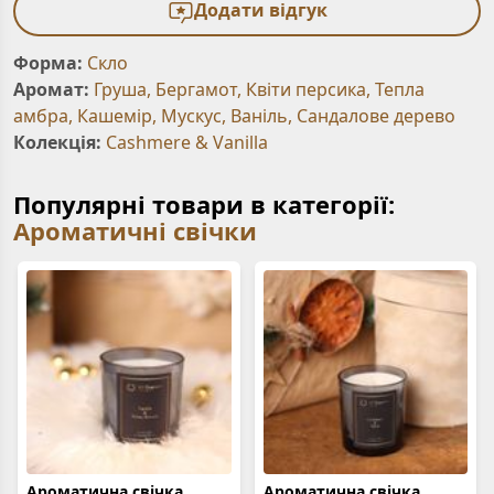
Додати відгук
Форма:
Скло
Аромат:
Груша
,
Бергамот
,
Квіти персика
,
Тепла
амбра
,
Кашемір
,
Мускус
,
Ваніль
,
Сандалове дерево
Колекція:
Cashmere & Vanilla
Популярні товари в категорії:
Ароматичні свічки
Ароматична свічка
Ароматична свічка