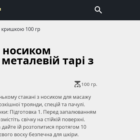
и
з кришкою 100 гр
з носиком
у металевій тарі з
100 гр.
енькому стакані з носиком для масажу
зкішної троянди, спецій та пачулі.
ічки: Підготовка 1. Перед запалюванням
озмістіть свічку на стійкій поверхні.
та дайте їй розтопитися протягом 10
вого воску безпечна для шкіри.