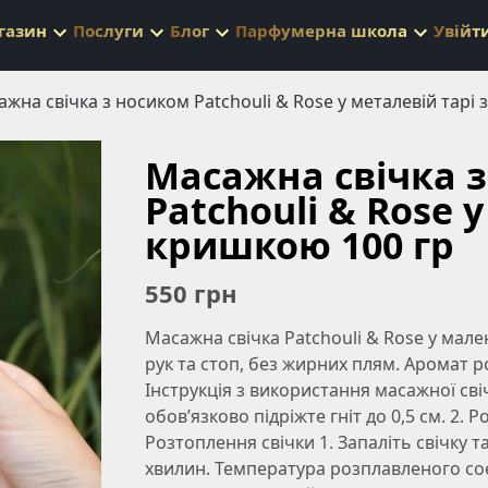
газин
Послуги
Блог
Парфумерна школа
Увійт
жна свічка з носиком Patchouli & Rose у металевій тарі 
Масажна свічка 
Patchouli & Rose 
кришкою 100 гр
550
грн
Масажна свічка Patchouli & Rose у мал
рук та стоп, без жирних плям. Аромат ро
Інструкція з використання масажної св
обов’язково підріжте гніт до 0,5 см. 2. Р
Розтоплення свічки 1. Запаліть свічку 
хвилин. Температура розплавленого соє