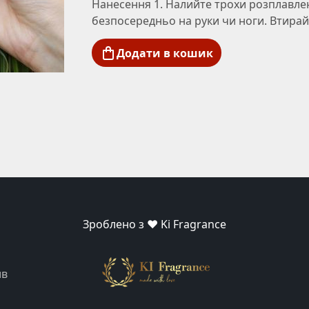
Нанесення 1. Налийте трохи розплавле
безпосередньо на руки чи ноги. Втира
Додати в кошик
Зроблено з ❤️ Ki Fragrance
ив