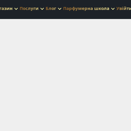
газин
Послуги
Блог
Парфумерна школа
Увійт