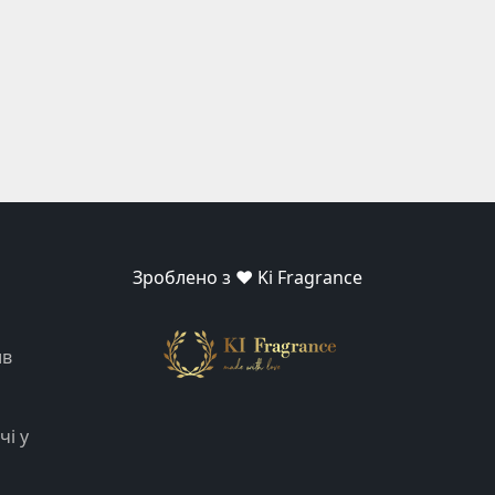
Зроблено з ❤️ Ki Fragrance
ив
чі у