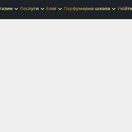
газин
Послуги
Блог
Парфумерна школа
Увійт