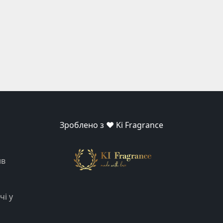
Зроблено з ❤️ Ki Fragrance
ив
чі у