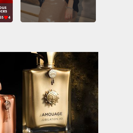
ous
nces
55
4