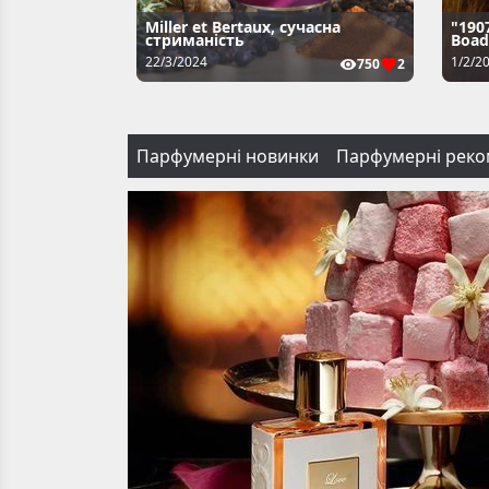
Miller et Bertaux, сучасна
"190
стриманість
Boad
22/3/2024
1/2/2
750
2
Парфумерні новинки
Парфумерні реко