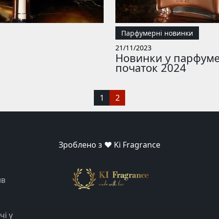
Парфумерні новинки
21/11/2023
Новинки у парфумер
початок 2024
1
2
Зроблено з ❤️ Ki Fragrance
ив
чі у