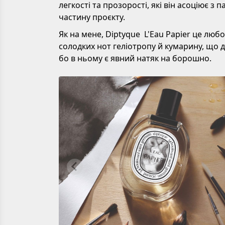
легкості та прозорості, які він асоціює з
частину проєкту.
Як на мене, Diptyque L'Eau Papier це люб
солодких нот геліотропу й кумарину, що 
бо в ньому є явний натяк на борошно.