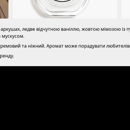
аркушах, ледве відчутною ваніллю, жовтою мімозою із 
м мускусом.
ремовий та ніжний. Аромат може порадувати любителів
ренду.