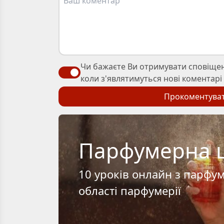
Чи бажаєте Ви отримувати сповіще
коли з'являтимуться нові коментарі д
Прокоментува
Парфумерна 
10 уроків онлайн з парфу
області парфумерії