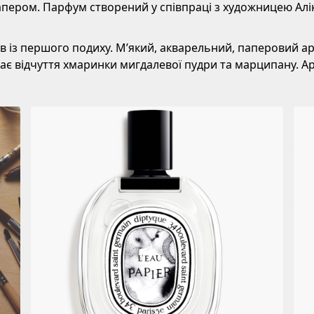
 папером. Парфум створений у співпраці з художницею Алік
ов із першого подиху. Мʼякий, акварельний, паперовий а
дає відчуття хмаринки мигдалевої пудри та марципану. А