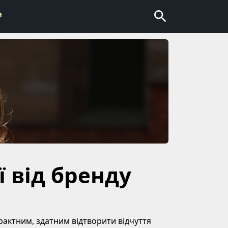
и
ії від бренду
рактним, здатним відтворити відчуття