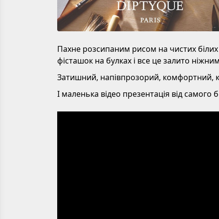
Пахне розсипаним рисом на чистих білих 
фісташок на булках і все це залито ніжни
Затишний, напівпрозорий, комфортний, к
І маленька відео презентація від самого б