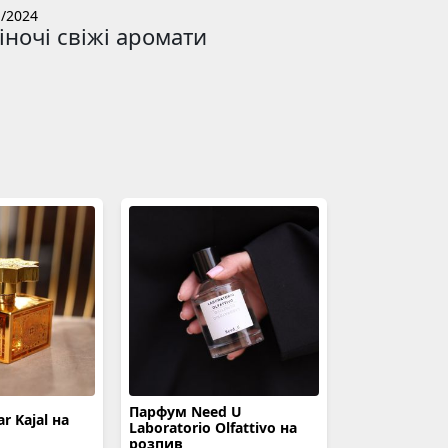
24/12/2023
1/2024
Топ 10 
іночі свіжі аромати
Парфум Need U
Парфум Lime 
 Kajal на
Laboratorio Olfattivo на
Mandarin Jo 
розпив
розпив