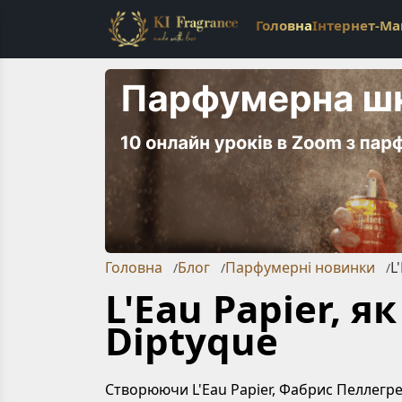
Головна
Інтернет-Ма
Головна
Блог
Парфумерні новинки
L
/
/
/
L'Eau Papier, я
Diptyque
Створюючи L'Eau Papier, Фабрис Пеллегре