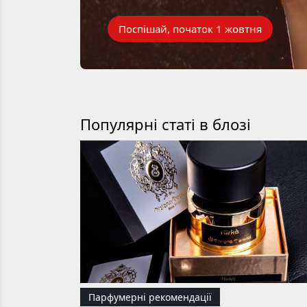
Поспішай, початок 1 жовтня
Популярні статі в блозі
Парфумерні рекомендації