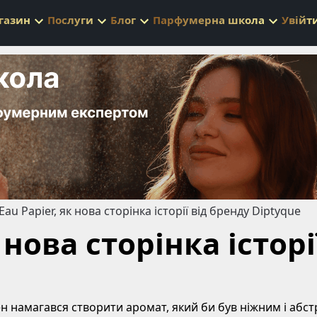
газин
Послуги
Блог
Парфумерна школа
Увійт
'Eau Papier, як нова сторінка історії від бренду Diptyque
к нова сторінка істор
н намагався створити аромат, який би був ніжним і абст