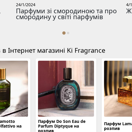
24/1/2024
4/
,
Парфуми зі смородиною та про
Ж
смородину у світі парфумів
в Інтернет магазині Ki Fragrance
amotto
Парфум Do Son Eau de
Парфум Lamar
lfattivo на
Parfum Diptyque на
розпив
розпив