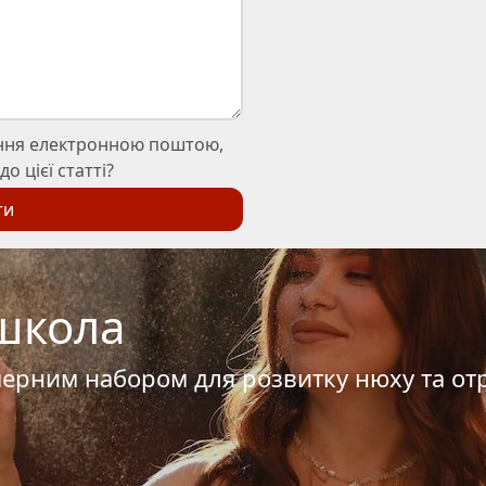
ння електронною поштою,
о цієї статті?
ти
школа
мерним набором для розвитку нюху та от