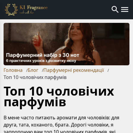
Головна
Блог
Парфумерні рекомендації
/
/
/
Топ 10 чоловічих парфумів
Топ 10 чоловічих
парфумів
В мене часто питають аромати для чоловіків: для
друга, тата, коханого, брата. Дорогі чоловіки, я
запропоную вам топ 10 чоловічих парфумів, які