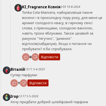
KI_Fragrance Ксенія
3:59 19-8-2024
Tonka Cola Mancera, найкрасивіше пахне
восени і в прохолодну пору року, для мене це
аромат солодкого квасу, в гарному сенсі
слова, з прянощами, солодкою ваніллю,
навіть трохи яблуками. Також цікавий за
рахунок "тягучих", "димних"
відтінків(лабданум). Якщо є питання чи
пробувати? я би спробувала
0
Відповісти
Віталій
13:11 5-4-2025
Супер парфуми
1
Відповісти
Ігор
13:17 5-5-2026
Хочу придбати добрий шлейфовий парфюм