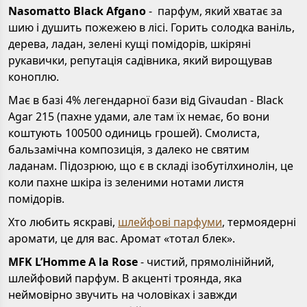
Nasomatto Black Afgano
- парфум, який хватає за
шию і душить пожежею в лісі. Горить солодка ваніль,
дерева, ладан, зелені кущі помідорів, шкіряні
рукавички, репутація садівника, який вирощував
коноплю.
Має в базі 4% легендарної бази від Givaudan - Black
Agar 215 (пахне удами, але там їх немає, бо вони
коштують 100500 одиниць грошей). Смолиста,
бальзамічна композиція, з далеко не святим
ладанам. Підозрюю, що є в складі ізобутілхинолін, це
коли пахне шкіра із зеленими нотами листя
помідорів.
Хто любить яскраві,
шлейфові парфуми
, термоядерні
аромати, це для вас. Аромат «тотал блек».
MFK L’Homme A la Rose
- чистий, прямолінійний,
шлейфовий парфум. В акценті троянда, яка
неймовірно звучить на чоловіках і завжди