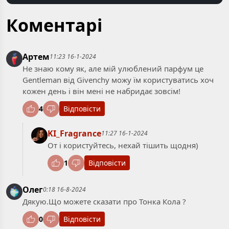
Коментарі
Артем
11:23 16-1-2024
Не знаю кому як, але мій улюблений парфум це
Gentleman від Givenchy можу їм користуватись хоч
кожен день і він мені не набридає зовсім!
4
Відповісти
KI_Fragrance
11:27 16-1-2024
От і користуйтесь, нехай тішить щодня)
1
Відповісти
Олег
0:18 16-8-2024
Дякую.Що можете сказати про Тонка Кола ?
0
Відповісти