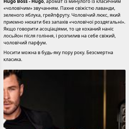
Hugo Boss - Hugo
, аромат із минулого із класичним
«чоловічим» звучанням. Пахне свіжістю лаванди,
зеленого яблука, грейпфруту. Чоловічий люкс, який
приємно нюхати без запахів «чоловічої роздягальні».
Якщо говорити асоціаціями, то це коханий наніс
лосьйон після гоління, і розпилив на себе свіжий,
чоловічий парфум.
Носити можна в будь-яку пору року. Безсмертна
класика.