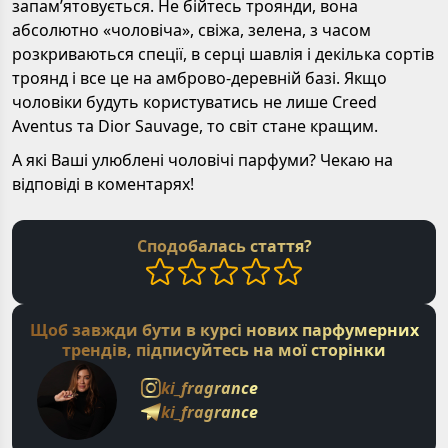
запамʼятовується. Не бійтесь троянди, вона
абсолютно «чоловіча», свіжа, зелена, з часом
розкриваються спеції, в серці шавлія і декілька сортів
троянд і все це на амброво-деревній базі. Якщо
чоловіки будуть користуватись не лише Creed
Aventus та Dior Sauvage, то світ стане кращим.
А які Ваші улюблені чоловічі парфуми? Чекаю на
відповіді в коментарях!
Сподобалась стаття?
Щоб завжди бути в курсі нових парфумерних
трендів, підписуйтесь на мої сторінки
ki_fragrance
ki_fragrance