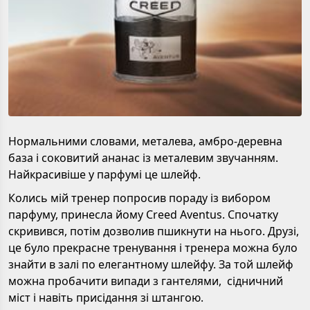
Нормальними словами, металева, амбро-деревна
база і соковитий ананас із металевим звучанням.
Найкрасивіше у парфумі це шлейф.
Колись мій тренер попросив пораду із вибором
парфуму, принесла йому Creed Aventus. Спочатку
скривився, потім дозволив пшикнути на нього. Друзі,
це було прекрасне тренування і тренера можна було
знайти в залі по елегантному шлейфу. За той шлейф
можна пробачити випади з гантелями, сідничний
міст і навіть присідання зі штангою.