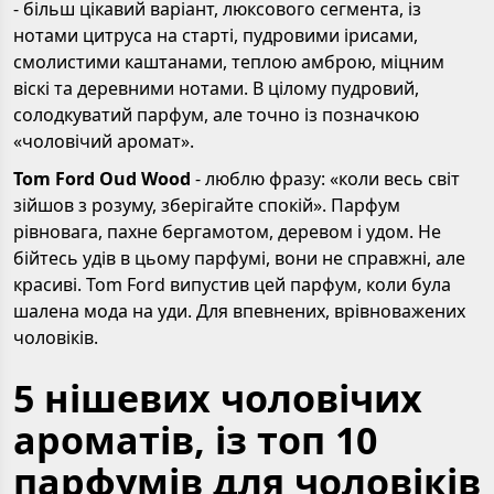
- більш цікавий варіант, люксового сегмента, із
нотами цитруса на старті, пудровими ірисами,
смолистими каштанами, теплою амброю, міцним
віскі та деревними нотами. В цілому пудровий,
солодкуватий парфум, але точно із позначкою
«чоловічий аромат».
Tom Ford Oud Wood
- люблю фразу: «коли весь світ
зійшов з розуму, зберігайте спокій». Парфум
рівновага, пахне бергамотом, деревом і удом. Не
бійтесь удів в цьому парфумі, вони не справжні, але
красиві. Tom Ford випустив цей парфум, коли була
шалена мода на уди. Для впевнених, врівноважених
чоловіків.
5 нішевих чоловічих
ароматів, із топ 10
парфумів для чоловіків