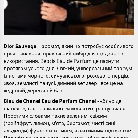
Dior Sauvage
- аромат, який не потребує особливого
представлення, прекрасний вибір для щоденного
використання. Версія Eau de Parfum це пахнути
протягом усього дня. Свіжий, універсальний парфум
із нотами чорного, сичуанського, рожевого перців,
хвоя, землисті пачулі, димний ветивер і все це на
кедровій, деревʼяній базі.
Bleu de Chanel Eau de Parfum Chanel
- «бльо де
шанель», так правильно вимовляти французькою.
Простими словами пахне зеленим, свіжим
(грейпфрут, лимон, мʼята, бергамот, чисті сині
альдегіди) фужером із синім, акватичним підтекстом.
Подивіться на рекламу, тут сучасний чоловік пахне