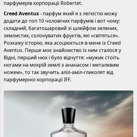
парфумерів корпорації Robertet.
Creed Aventus
- парфум який я з легкістю можу
додати до топ 10 чоловічих парфумів і вот чому:
складний, багатошаровий зі шлейфом зелених,
землистих, солонуватих фруктів, які «світяться».
Розкажу історію, яка асоціюється в мене із Creed
Aventus. Перше моє знайомство із ним сталося у
Відні, перший нюх і було відчуття: «мужик стоїть
ногами на мокрій землі з ананасом і металевим
ножем», то так звучить аліл-аміл-гликолят від
парфумерної корпорації IFF.