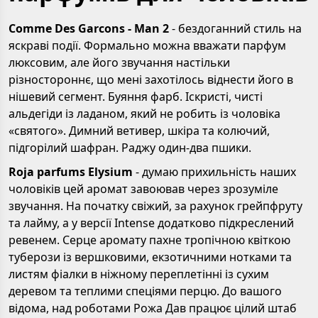
Comme Des Garcons - Man 2
- бездоганний стиль на
яскраві події. Формально можна вважати парфум
люксовим, але його звучання настільки
різностороннє, що мені захотілось віднести його в
нішевий сегмент. Буяння фарб. Іскристі, чисті
альдегіди із ладаном, який не робить із чоловіка
«святого». Димний ветивер, шкіра та колючий,
підгорілий шафран. Раджу один-два пшики.
Roja parfums Elysium
- думаю прихильність наших
чоловіків цей аромат завоював через зрозуміле
звучання. На початку свіжий, за рахунок грейпфруту
та лайму, а у версії Intense додатково підкреслений
ревенем. Серце аромату пахне тропічною квіткою
туберози із вершковими, екзотичними нотками та
листям фіалки в ніжному переплетінні із сухим
деревом та теплими спеціями перцю. До вашого
відома, над роботами Рожа Дав працює цілий штаб